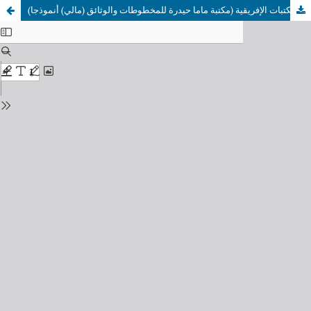
المخطوطات الجزائرية في الخزائن والمكتبات الإفريقية (مكتبة ماما حيدرة للمخطوطات والوثائق (مالي) أنموذجا)